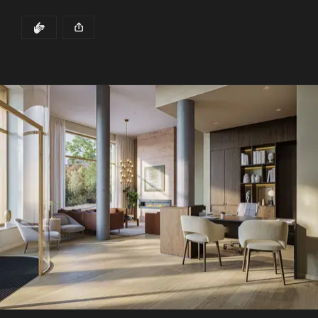
bostadsmarknaden lägre och ge hushållen större 
ekonomisk flexibilitet – något som kan göra drömmen 
DET HÄR INLÄGGET HAR
KLAPP
om en lägenhet i Terrasskvarteret Pluss betydligt 
lättare att förverkliga.
Det här inlägget publicerades för
Här är de viktigaste förändringarna och vad de innebär 
för dig:
1. Lägre kontantinsats: Från 15 % till 10 %
Den största nyheten är att bolånetaket höjs från 85 % 
till 
90 %
 av bostadens värde. Det innebär att kravet på 
kontantinsats sänks.
Exempel:
 För en lägenhet som kostar 4 000 000 kr 
innebar de gamla reglerna en kontantinsats på 600 
000 kr. Med de nya reglerna minskar summan till 
400 000 kr
.