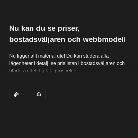
framöver.
Om du av någon anledning inte önskar vara med på 
Nu kan du se priser, 
bild eller film, vänligen säg till fotografen på plats.
bostadsväljaren
 och webbmodell
Varmt välkommen - vi ses kl. 19:00!
Nu ligger allt material ute! Du kan studera alla 
lägenheter i detalj, se prislistan i bostadsväljaren och 
bläddra i det digitala prospektet.
Till bostadsväljare och prislista
DET HÄR INLÄGGET HAR
22 KLAPPAR
22
Det här inlägget publicerades för
Öppna webbmodell (sol- och utsikt)