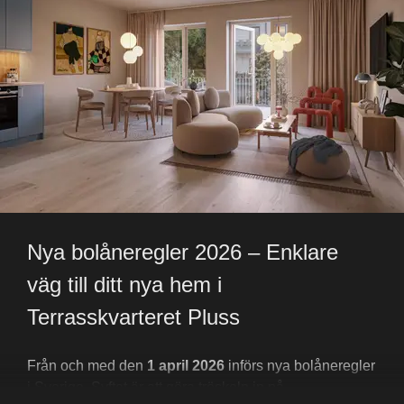
Vi välkomnar er varmt till vår fasta visning kommande 
En spektakulär våning med generösa ytor och en 
söndag. Önskar du ett privat möte eller vill du ha en 
takterrass utöver det vanliga.
pratstund över telefon? Hör gärna av dig – vi hjälper 
dig mer än gärna!
Startpris:
 19 950 000 SEK
Avgift
: 9 784 SEK
Budstart:
 Måndag 23 mars kl. 09:00
Ansvarig mäklare:
 Christoffer Perenkranz
Telefon:
 070-731 72 89
Nya bolåneregler 2026 – Enklare 
väg till ditt nya hem i 
Terrasskvarteret Pluss 
Från och med den 
1 april 2026
 införs nya bolåneregler 
i Sverige. Syftet är att göra tröskeln in på 