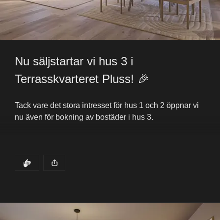
Antalet tillgängliga lägenheter i Hus 3 minskar för varje 
dag. Vänta inte med att ta steget – risken är att din 
drömlägenhet redan har fått en ny ägare.
👉 Se alla lägenheter och kontakta en av våra mäklare 
Nu säljstartar vi hus 3 i 
för mer information – eller boka en visning.
Terrasskvarteret Pluss! 🎉
Bostadsväljare
Tack vare det stora intresset för hus 1 och 2 öppnar vi 
nu även för bokning av bostäder i hus 3. 
Anmäl dig till visning
Köpanmälan Hus 3
DET HÄR INLÄGGET HAR
KLAPP
Bostadsväljare, prospekt och priser finns nu på 
Det här inlägget publicerades för
hemsidan. Se allt här: